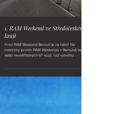
Load video
1. RAM Weekend ve Středočeském
kraji
První RAM Weekend Beroun je za námi! Na
historicky prvním RAM Weekendu v Berouně se
sešlo neuvěřitelných 67 vozů, což vytvořilo
úžasnou atmosféru po celý víkend. Páteční večer
se nesl v pohodovém duchu přátelského
posezení u grilu, kde byl prostor poznat nové
členy i popovídat si se starými známými. V sobotu
nás čekal nabitý program. Po ranním briefingu
vyrazila celá kolona směrem k lomu Velká
Amerika, kde jsme měli jedinečnou možnost
absolvovat exkurzi až na samotné dno lomu