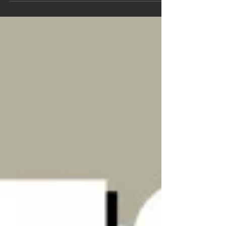
nálada, a hlavně jsme zase udělali něco pro
dobrou věc - jeli jsme tradičně pro Nedoklubko a
ještě jsme vyhráli! Výhru jsme samozřejmě
věnovali Nedoklubku, aby se ta miminka mohla
rychleji doklubat! Tohle jsme fakt nečekali, ale je
to bomba! Mrkněte na krátké první video, abyste
nám to vůbec uvěřili. Je to prostě paráda!