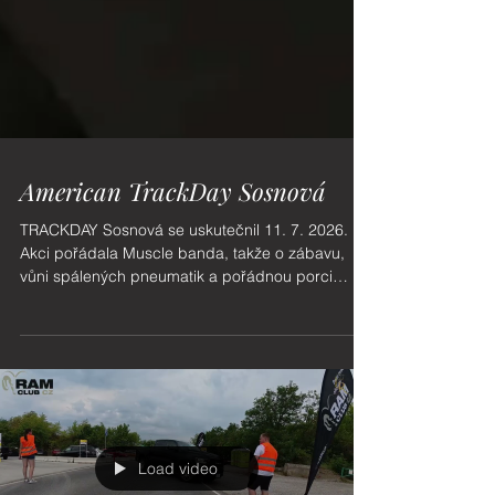
American TrackDay Sosnová
TRACKDAY Sosnová se uskutečnil 11. 7. 2026.
Akci pořádala Muscle banda, takže o zábavu,
vůni spálených pneumatik a pořádnou porci
amerických aut nebyla nouze! S RAMy jsme se
tentokrát nepředváděli na asfaltu, ale vytáhli jsme
je do terénu.