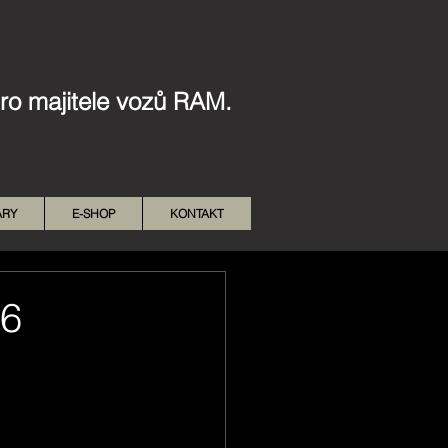
pro majitele vozů RAM.
ÁRY
E-SHOP
KONTAKT
26