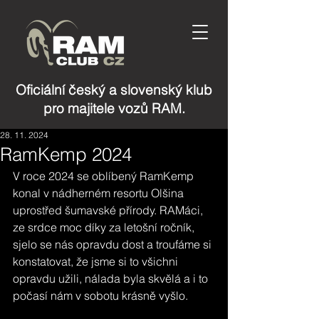
Oficiální český a slovenský klub
pro majitele vozů RAM.
28. 11. 2024
RamKemp 2024
V roce 2024 se oblíbený RamKemp 
konal v nádherném resortu Olšina 
uprostřed šumavské přírody. 
RAMáci, 
ze srdce moc díky za letošní ročník, 
sjelo se nás opravdu dost a troufáme si 
konstatovat, že jsme si to všichni 
opravdu užili, nálada byla skvělá a i to 
počasí nám v sobotu krásně vyšlo.